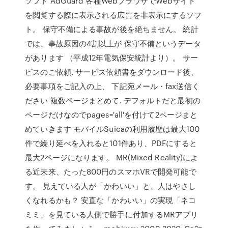
ソフト AdGuard 各種WebブラウザでWebサイト
を閲覧する際に表示される広告を非表示にするソフ
ト。 保守不備による事故が後を絶ちません。 統計
では、事故原因の4割以上が 保守不備というデータ
があります （平成12年電気保安統計より）。 サー
ビスのご依頼. サービス依頼書をダウンロード後、
必要事項をご記入の上、 下記宛メール・fax送信く
ださい 複数ページまとめて. デフォルトだと最初の
ページだけなのでpages='all'を付けて2ページまと
めていきます モバイルSuicaの利用履歴は最大100
件で繰り延べを入れると101件あり、PDFにすると
最大2ページになります。 MR(Mixed Reality)によ
る近未来、たった800円のスマホVRで開発可能で
す。 見えている人が「かわいい」と、人はやさし
くなれるかも？ 安直な「かわいい」の実現「ネコ
ミミ」を見ている人側で勝手に付加するMRアプリ