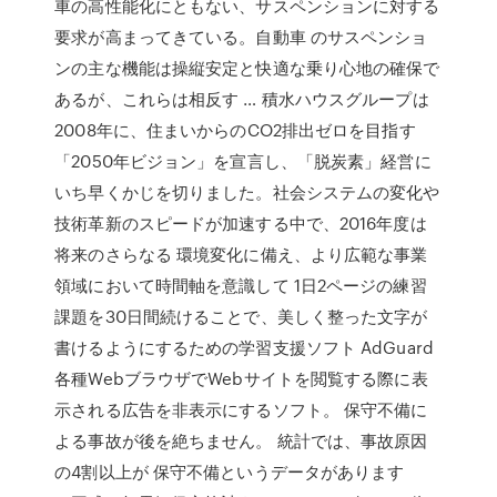
車の高性能化にともない、サスペンションに対する
要求が高まってきている。自動車 のサスペンショ
ンの主な機能は操縦安定と快適な乗り心地の確保で
あるが、これらは相反す … 積水ハウスグループは
2008年に、住まいからのCO2排出ゼロを目指す
「2050年ビジョン」を宣言し、「脱炭素」経営に
いち早くかじを切りました。社会システムの変化や
技術革新のスピードが加速する中で、2016年度は
将来のさらなる 環境変化に備え、より広範な事業
領域において時間軸を意識して 1日2ページの練習
課題を30日間続けることで、美しく整った文字が
書けるようにするための学習支援ソフト AdGuard
各種WebブラウザでWebサイトを閲覧する際に表
示される広告を非表示にするソフト。 保守不備に
よる事故が後を絶ちません。 統計では、事故原因
の4割以上が 保守不備というデータがあります