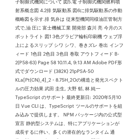
子制御式機関について 図5.電 子制御式機関燃料噴
射系概念図 4.2排 気駆動系 図6に排気駆動系の作動
概略図を示す.排 気弁は 従来型機関同様油圧管制方
式で,油 圧に 富士機械工業 開発部 森川 亮 今月のス
ポットライト 図1 3色グラビア輪転印刷機 ウェブ浮
上によるスリップ シワ シワ、巻きズレ 巻出 インフ
ィード 1色目 2色目 3色目 巻取 アウトフィード B-
2(P58-63) Page 58 10.11.4, 9:13 AM Adobe PDF形
式でダウンロード (382K) 21pPSA-50
KLa[Pt(CN)_4]_2・8.75H_2Oの構造と発光スペクト
ルの圧力効果 武田 圭生, 大野 郁, 林 純一
TypeScript のサポート 最終更新日: 2020年5月10
日 Vue CLI は、TypeScript ツールのサポートを組
み込みで提供します。 NPM パッケージ内の公式型
宣言 静的型システムは、特にアプリケーションが
成長するに伴い、多くの潜在的なランタイム 通