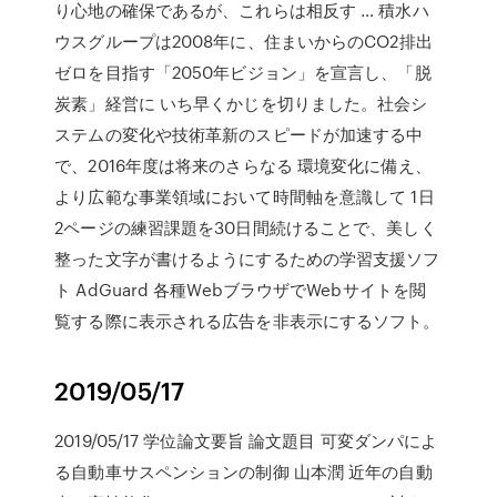
り心地の確保であるが、これらは相反す … 積水ハ
ウスグループは2008年に、住まいからのCO2排出
ゼロを目指す「2050年ビジョン」を宣言し、「脱
炭素」経営に いち早くかじを切りました。社会シ
ステムの変化や技術革新のスピードが加速する中
で、2016年度は将来のさらなる 環境変化に備え、
より広範な事業領域において時間軸を意識して 1日
2ページの練習課題を30日間続けることで、美しく
整った文字が書けるようにするための学習支援ソフ
ト AdGuard 各種WebブラウザでWebサイトを閲
覧する際に表示される広告を非表示にするソフト。
2019/05/17
2019/05/17 学位論文要旨 論文題目 可変ダンパによ
る自動車サスペンションの制御 山本潤 近年の自動