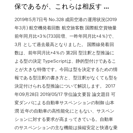
保であるが、これらは相反す …
2019年5月7日号 No.328 成田空港の運用状況(2019
年3月) 航空機発着回数 航空旅客数 国際航空貨物量
前年同月比+3％(733回増、一昨年同月比+4％)で、
3月 として過去最高となりました。 国際線発着回
数は、前年同月比+4％の 第2回 型注釈と型推論に
よる型の決定 TypeScriptは、静的型付けであるこ
とが大きな特徴です。今回は型を決定するための情
報である型注釈の書き方と、型注釈がなくても型を
決定付けられる型推論について解説します。 2017
年09月28日 2019/05/17 学位論文要旨 論文題目 可
変ダンパによる自動車サスペンションの制御 山本
潤 近年の自動車の高性能化にともない、サスペン
ションに対する要求が高まってきている。自動車
のサスペンションの主な機能は操縦安定と快適な乗