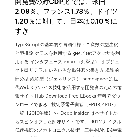
開発費の対GDP比 では、米国
2.08％、フランス1.78％、ドイツ
1.20％に対して、日本は0.10％に
すぎ
TypeScriptの基本的な言語仕様： † 変数の型注釈
と型推論 クラスを利用する get／setアクセサを利
用する インタフェース enum（列挙型） オブジェ
クト型リテラル いろいろな型注釈の書き方 構造的
部分型 総称型（ジェネリクス） namespace 次世
代Web＆デバイス技術を活用する開発者のための情
報サイト Hub Download Free EBooks 無料でダウ
ンロードできるIT技術系電子書籍（EPUB／PDF）
一覧【2016年版】 >> Deep Insider は本サイトか
らスピンオフした姉妹サイトです。 601 2サ イクル
低速機関のメカトロニクス技術一三井-MAN B&W電