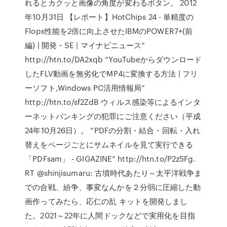
れるとカクッと画像の角度が変わるボタン。 2012
年10月31日 【レポート】HotChips 24 - 単精度の
Flops性能を2倍に向上させたIBMのPOWER7+(前
編) | 開発・SE | マイナビニュース”
http://htn.to/DA2xqb “YouTubeからダウンロード
したFLV動画を無劣化でMP4に変換する方法 | フリ
ーソフト,Windows PC活用情報局”
http://htn.to/sf2ZdB ウィルス感染等によるインタ
ーネットバンキングの犯罪にご注意ください（平成
24年10月26日）。 “PDFの分割・結合・回転・入れ
替えをページごとにサムネイルを見て実行できる
「PDFsam」 - GIGAZINE” http://htn.to/P2z5Fg.
RT @shinjisumaru: 古墳時代あたり～太平洋戦争ま
での合戦、紛争、事変なんかを２分弱に圧縮した動
画作ってみたら、応仁の乱 キットを開発しまし
た。2021～22年に人間ドックなどで実用化を目指