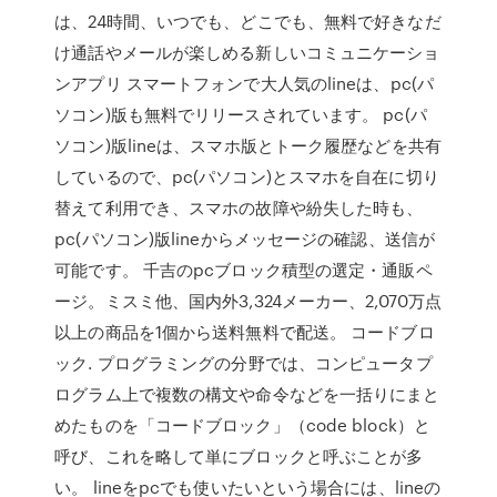
は、24時間、いつでも、どこでも、無料で好きなだ
け通話やメールが楽しめる新しいコミュニケーショ
ンアプリ スマートフォンで大人気のlineは、pc(パ
ソコン)版も無料でリリースされています。 pc(パ
ソコン)版lineは、スマホ版とトーク履歴などを共有
しているので、pc(パソコン)とスマホを自在に切り
替えて利用でき、スマホの故障や紛失した時も、
pc(パソコン)版lineからメッセージの確認、送信が
可能です。 千吉のpcブロック積型の選定・通販ペ
ージ。ミスミ他、国内外3,324メーカー、2,070万点
以上の商品を1個から送料無料で配送。 コードブロ
ック. プログラミングの分野では、コンピュータプ
ログラム上で複数の構文や命令などを一括りにまと
めたものを「コードブロック」（code block）と
呼び、これを略して単にブロックと呼ぶことが多
い。 lineをpcでも使いたいという場合には、lineの